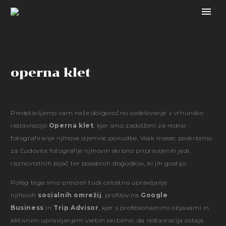
operna klet
Predstavljamo vam naše dolgoročno sodelovanje z vrhunsko
restavracijo
Operna klet
, kjer smo zadolženi za redno
fotografiranje njihove izjemne ponudbe. Vsak mesec poskrbimo
za čudovite fotografije njihovih skrbno pripravljenih jedi,
raznovrstnih pijač ter posebnih dogodkov, ki jih gostijo.
Poleg tega smo prevzeli tudi celostno upravljanje
njihovih
socialnih omrežij
, profilov na
Google
Business
in
Trip Advisor
, kjer s profesionalnimi objavami in
aktivnim upravljanjem vsebin skrbimo, da restavracija ostaja